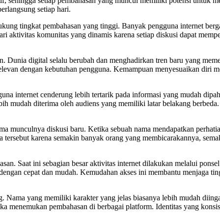
if, sehingga setiap pembahasan yang muncul memiliki potensi untuk me
rlangsung setiap hari.
endukung tingkat pembahasan yang tinggi. Banyak pengguna internet b
i aktivitas komunitas yang dinamis karena setiap diskusi dapat memp
 Dunia digital selalu berubah dan menghadirkan tren baru yang meme
 relevan dengan kebutuhan pengguna. Kemampuan menyesuaikan diri me
guna internet cenderung lebih tertarik pada informasi yang mudah d
ih mudah diterima oleh audiens yang memiliki latar belakang berbed
 utama munculnya diskusi baru. Ketika sebuah nama mendapatkan perhati
a tersebut karena semakin banyak orang yang membicarakannya, semaki
. Saat ini sebagian besar aktivitas internet dilakukan melalui ponse
dengan cepat dan mudah. Kemudahan akses ini membantu menjaga tingka
ng. Nama yang memiliki karakter yang jelas biasanya lebih mudah dii
ka menemukan pembahasan di berbagai platform. Identitas yang konsi