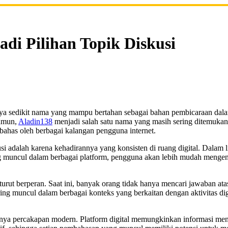
di Pilihan Topik Diskusi
nya sedikit nama yang mampu bertahan sebagai bahan pembicaraan dala
Namun,
Aladin138
menjadi salah satu nama yang masih sering ditemukan
bahas oleh berbagai kalangan pengguna internet.
si adalah karena kehadirannya yang konsisten di ruang digital. Dalam
 muncul dalam berbagai platform, pengguna akan lebih mudah mengenaln
t berperan. Saat ini, banyak orang tidak hanya mencari jawaban atas p
g muncul dalam berbagai konteks yang berkaitan dengan aktivitas digi
uknya percakapan modern. Platform digital memungkinkan informasi m