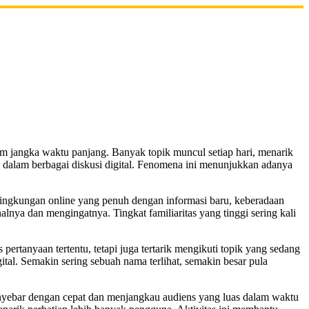
m jangka waktu panjang. Banyak topik muncul setiap hari, menarik
 dalam berbagai diskusi digital. Fenomena ini menunjukkan adanya
 lingkungan online yang penuh dengan informasi baru, keberadaan
ya dan mengingatnya. Tingkat familiaritas yang tinggi sering kali
ertanyaan tertentu, tetapi juga tertarik mengikuti topik yang sedang
tal. Semakin sering sebuah nama terlihat, semakin besar pula
enyebar dengan cepat dan menjangkau audiens yang luas dalam waktu