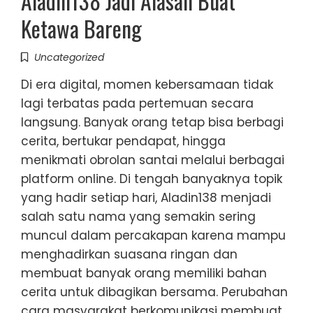
Aladin138 Jadi Alasan Buat
Ketawa Bareng
Uncategorized
Di era digital, momen kebersamaan tidak
lagi terbatas pada pertemuan secara
langsung. Banyak orang tetap bisa berbagi
cerita, bertukar pendapat, hingga
menikmati obrolan santai melalui berbagai
platform online. Di tengah banyaknya topik
yang hadir setiap hari, Aladin138 menjadi
salah satu nama yang semakin sering
muncul dalam percakapan karena mampu
menghadirkan suasana ringan dan
membuat banyak orang memiliki bahan
cerita untuk dibagikan bersama. Perubahan
cara masyarakat berkomunikasi membuat