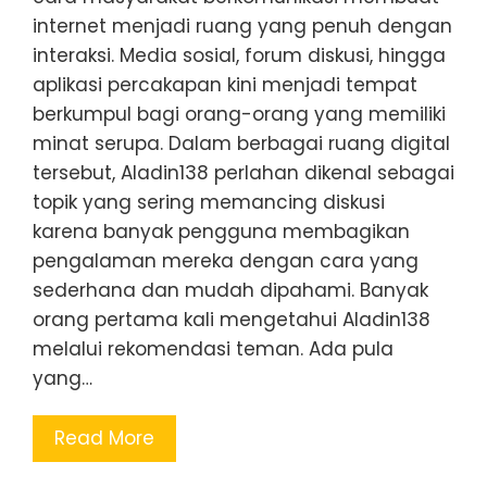
internet menjadi ruang yang penuh dengan
interaksi. Media sosial, forum diskusi, hingga
aplikasi percakapan kini menjadi tempat
berkumpul bagi orang-orang yang memiliki
minat serupa. Dalam berbagai ruang digital
tersebut, Aladin138 perlahan dikenal sebagai
topik yang sering memancing diskusi
karena banyak pengguna membagikan
pengalaman mereka dengan cara yang
sederhana dan mudah dipahami. Banyak
orang pertama kali mengetahui Aladin138
melalui rekomendasi teman. Ada pula
yang…
Read More