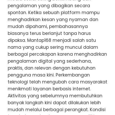
pengalaman yang dibagikan secara
spontan. Ketika sebuah platform mampu
menghadirkan kesan yang nyaman dan
mudah dipahami, pembahasannya
biasanya terus berlanjut tanpa harus
dipaksa. Mantap168 menjadi salah satu
nama yang cukup sering muncul dalam
berbagai percakapan karena menghadirkan
pengalaman digital yang sederhana,
praktis, dan relevan dengan kebutuhan
pengguna masa kini. Perkembangan
teknologi telah mengubah cara masyarakat
menikmati layanan berbasis internet.
Aktivitas yang sebelumnya membutuhkan
banyak langkah kini dapat dilakukan lebih
mudah melalui berbagai perangkat. Kondisi