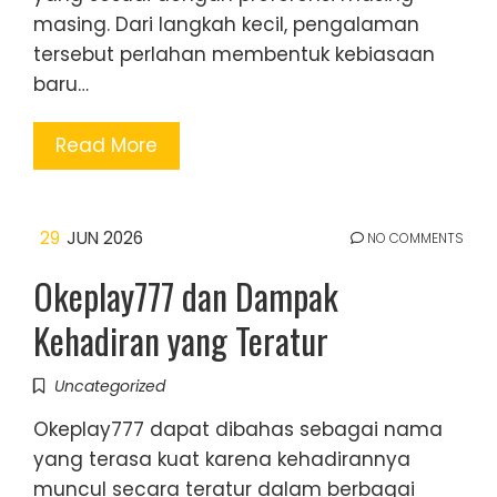
masing. Dari langkah kecil, pengalaman
tersebut perlahan membentuk kebiasaan
baru…
Read More
29
JUN 2026
NO COMMENTS
Okeplay777 dan Dampak
Kehadiran yang Teratur
Uncategorized
Okeplay777 dapat dibahas sebagai nama
yang terasa kuat karena kehadirannya
muncul secara teratur dalam berbagai