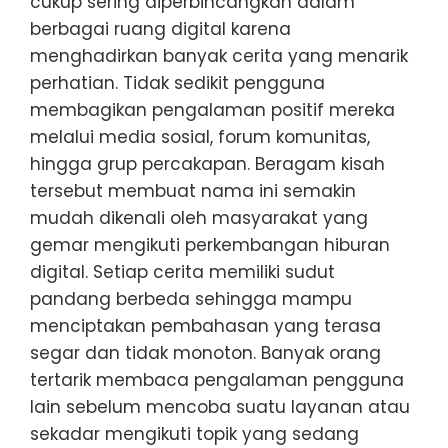
cukup sering diperbincangkan dalam
berbagai ruang digital karena
menghadirkan banyak cerita yang menarik
perhatian. Tidak sedikit pengguna
membagikan pengalaman positif mereka
melalui media sosial, forum komunitas,
hingga grup percakapan. Beragam kisah
tersebut membuat nama ini semakin
mudah dikenali oleh masyarakat yang
gemar mengikuti perkembangan hiburan
digital. Setiap cerita memiliki sudut
pandang berbeda sehingga mampu
menciptakan pembahasan yang terasa
segar dan tidak monoton. Banyak orang
tertarik membaca pengalaman pengguna
lain sebelum mencoba suatu layanan atau
sekadar mengikuti topik yang sedang