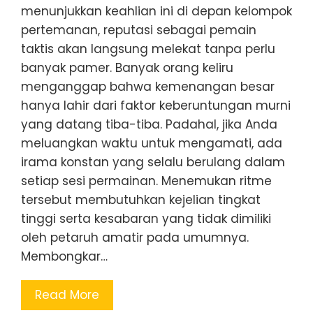
menunjukkan keahlian ini di depan kelompok
pertemanan, reputasi sebagai pemain
taktis akan langsung melekat tanpa perlu
banyak pamer. Banyak orang keliru
menganggap bahwa kemenangan besar
hanya lahir dari faktor keberuntungan murni
yang datang tiba-tiba. Padahal, jika Anda
meluangkan waktu untuk mengamati, ada
irama konstan yang selalu berulang dalam
setiap sesi permainan. Menemukan ritme
tersebut membutuhkan kejelian tingkat
tinggi serta kesabaran yang tidak dimiliki
oleh petaruh amatir pada umumnya.
Membongkar…
Read More