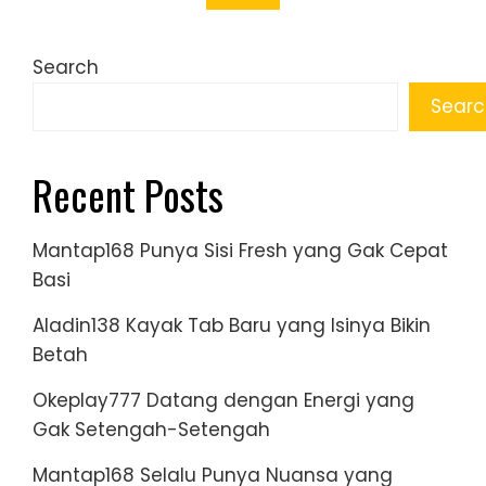
pagination
Search
Searc
Recent Posts
Mantap168 Punya Sisi Fresh yang Gak Cepat
Basi
Aladin138 Kayak Tab Baru yang Isinya Bikin
Betah
Okeplay777 Datang dengan Energi yang
Gak Setengah-Setengah
Mantap168 Selalu Punya Nuansa yang