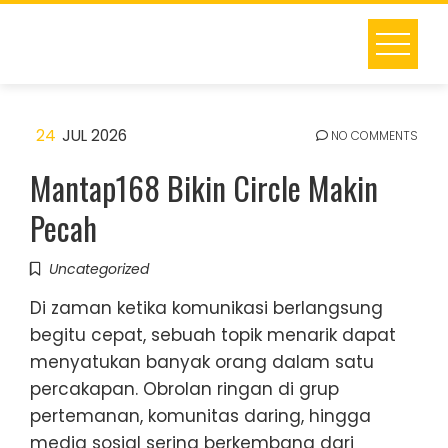
Skip
to
content
24
JUL 2026
NO COMMENTS
Mantap168 Bikin Circle Makin
Pecah
Uncategorized
Di zaman ketika komunikasi berlangsung
begitu cepat, sebuah topik menarik dapat
menyatukan banyak orang dalam satu
percakapan. Obrolan ringan di grup
pertemanan, komunitas daring, hingga
media sosial sering berkembang dari