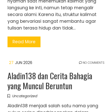
nyaman saat menemukan kalimat yang
langsung ke inti, namun tetap mengalir
secara alami. Karena itu, struktur kalimat
yang bervariasi sangat membantu agar
tulisan terasa hidup dan tidak…
Read More
27
JUN 2026
NO COMMENTS
Aladin138 dan Cerita Bahagia
yang Muncul Beruntun
Uncategorized
Aladin138 menjadi salah satu nama yang