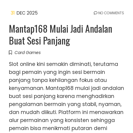
31
DEC 2025
NO COMMENTS
Mantap168 Mulai Jadi Andalan
Buat Sesi Panjang
Card Games
Slot online kini semakin diminati, terutama
bagi pemain yang ingin sesi bermain
panjang tanpa kehilangan fokus atau
kenyamanan. Mantap168 mulai jadi andalan
buat sesi panjang karena menghadirkan
pengalaman bermain yang stabil, nyaman,
dan mudah diikuti. Platform ini menawarkan
alur permainan yang konsisten sehingga
pemain bisa menikmati putaran demi