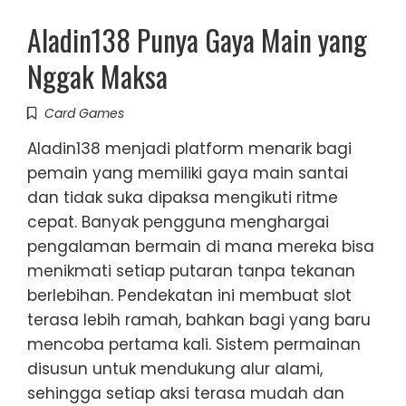
Aladin138 Punya Gaya Main yang
Nggak Maksa
Card Games
Aladin138 menjadi platform menarik bagi
pemain yang memiliki gaya main santai
dan tidak suka dipaksa mengikuti ritme
cepat. Banyak pengguna menghargai
pengalaman bermain di mana mereka bisa
menikmati setiap putaran tanpa tekanan
berlebihan. Pendekatan ini membuat slot
terasa lebih ramah, bahkan bagi yang baru
mencoba pertama kali. Sistem permainan
disusun untuk mendukung alur alami,
sehingga setiap aksi terasa mudah dan