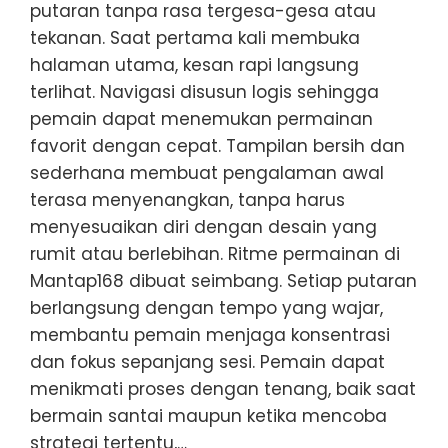
putaran tanpa rasa tergesa-gesa atau
tekanan. Saat pertama kali membuka
halaman utama, kesan rapi langsung
terlihat. Navigasi disusun logis sehingga
pemain dapat menemukan permainan
favorit dengan cepat. Tampilan bersih dan
sederhana membuat pengalaman awal
terasa menyenangkan, tanpa harus
menyesuaikan diri dengan desain yang
rumit atau berlebihan. Ritme permainan di
Mantap168 dibuat seimbang. Setiap putaran
berlangsung dengan tempo yang wajar,
membantu pemain menjaga konsentrasi
dan fokus sepanjang sesi. Pemain dapat
menikmati proses dengan tenang, baik saat
bermain santai maupun ketika mencoba
strategi tertentu,…