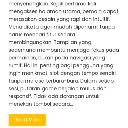
menyenangkan. Sejak pertama kali
mengakses halaman utama, pemain dapat
merasakan desain yang rapi dan intuitif.
Menu ditata agar mudah dipahami, tanpa
harus mencari fitur secara
membingungkan. Tampilan yang
sederhana membantu menjaga fokus pada
permainan, bukan pada navigasi yang
rumit. Hal ini penting bagi pengguna yang
ingin menikmati slot dengan tempo sendiri
tanpa merasa terburu-buru. Dalam setiap
sesi, putaran game berjalan mulus dan
responsif. Tidak ada dorongan untuk
menekan tombol secara…
Read More