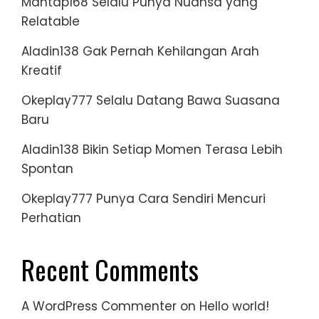
Mantap168 Selalu Punya Nuansa yang
Relatable
Aladin138 Gak Pernah Kehilangan Arah
Kreatif
Okeplay777 Selalu Datang Bawa Suasana
Baru
Aladin138 Bikin Setiap Momen Terasa Lebih
Spontan
Okeplay777 Punya Cara Sendiri Mencuri
Perhatian
Recent Comments
A WordPress Commenter
on
Hello world!