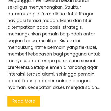
terganggu, memberikan kesan santai
sekaligus menyenangkan. Struktur
antarmuka platform dibuat intuitif agar
navigasi terasa mudah. Menu dan fitur
ditempatkan pada posisi strategis,
memungkinkan pemain berpindah antar
bagian tanpa kesulitan. Sistem ini
mendukung ritme bermain yang fleksibel,
memberi kebebasan bagi pengguna untuk
menyesuaikan tempo permainan sesuai
preferensi. Setiap elemen dirancang agar
interaksi terasa alami, sehingga pemain
dapat fokus pada permainan dengan
nyaman. Kecepatan akses menjadi salah…
Read More