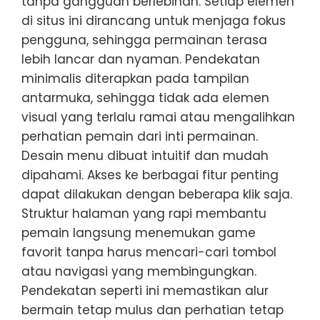
tanpa gangguan berlebihan. Setiap elemen
di situs ini dirancang untuk menjaga fokus
pengguna, sehingga permainan terasa
lebih lancar dan nyaman. Pendekatan
minimalis diterapkan pada tampilan
antarmuka, sehingga tidak ada elemen
visual yang terlalu ramai atau mengalihkan
perhatian pemain dari inti permainan.
Desain menu dibuat intuitif dan mudah
dipahami. Akses ke berbagai fitur penting
dapat dilakukan dengan beberapa klik saja.
Struktur halaman yang rapi membantu
pemain langsung menemukan game
favorit tanpa harus mencari-cari tombol
atau navigasi yang membingungkan.
Pendekatan seperti ini memastikan alur
bermain tetap mulus dan perhatian tetap