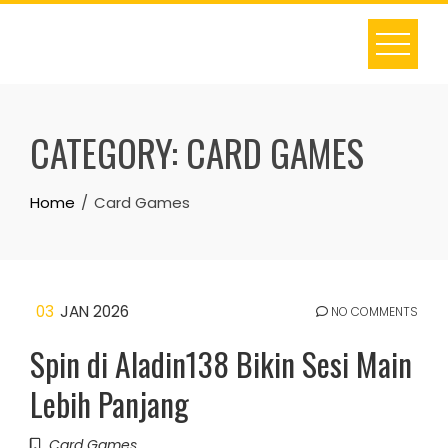
Skip
to
content
CATEGORY:
CARD GAMES
Home
Card Games
03
JAN 2026
NO COMMENTS
Spin di Aladin138 Bikin Sesi Main
Lebih Panjang
Card Games