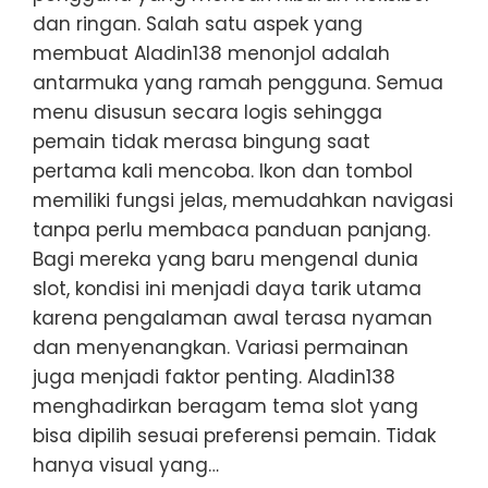
dan ringan. Salah satu aspek yang
membuat Aladin138 menonjol adalah
antarmuka yang ramah pengguna. Semua
menu disusun secara logis sehingga
pemain tidak merasa bingung saat
pertama kali mencoba. Ikon dan tombol
memiliki fungsi jelas, memudahkan navigasi
tanpa perlu membaca panduan panjang.
Bagi mereka yang baru mengenal dunia
slot, kondisi ini menjadi daya tarik utama
karena pengalaman awal terasa nyaman
dan menyenangkan. Variasi permainan
juga menjadi faktor penting. Aladin138
menghadirkan beragam tema slot yang
bisa dipilih sesuai preferensi pemain. Tidak
hanya visual yang…