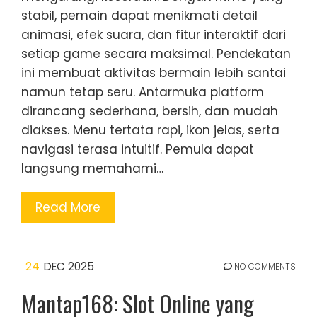
stabil, pemain dapat menikmati detail
animasi, efek suara, dan fitur interaktif dari
setiap game secara maksimal. Pendekatan
ini membuat aktivitas bermain lebih santai
namun tetap seru. Antarmuka platform
dirancang sederhana, bersih, dan mudah
diakses. Menu tertata rapi, ikon jelas, serta
navigasi terasa intuitif. Pemula dapat
langsung memahami…
Read More
24
DEC 2025
NO COMMENTS
Mantap168: Slot Online yang