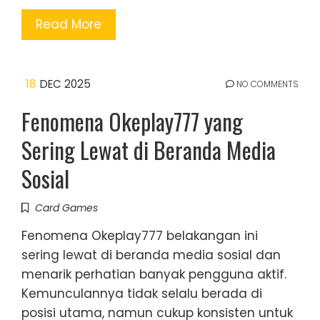
Read More
18
DEC 2025
NO COMMENTS
Fenomena Okeplay777 yang
Sering Lewat di Beranda Media
Sosial
Card Games
Fenomena Okeplay777 belakangan ini
sering lewat di beranda media sosial dan
menarik perhatian banyak pengguna aktif.
Kemunculannya tidak selalu berada di
posisi utama, namun cukup konsisten untuk