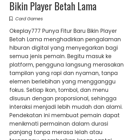
Bikin Player Betah Lama
Card Games
Okeplay777 Punya Fitur Baru Bikin Player
Betah Lama menghadirkan pengalaman
hiburan digital yang menyegarkan bagi
semua jenis pemain. Begitu masuk ke
platform, pengguna langsung merasakan
tampilan yang rapi dan nyaman, tanpa
elemen berlebihan yang mengganggu
fokus. Setiap ikon, tombol, dan menu
disusun dengan proporsional, sehingga
interaksi menjadi lebih mudah dan alami.
Pendekatan ini membuat pemain dapat
menikmati permainan dalam durasi
panjang tanpa merasa lelah atau