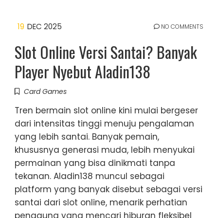
19
DEC 2025
NO COMMENTS
Slot Online Versi Santai? Banyak
Player Nyebut Aladin138
Card Games
Tren bermain slot online kini mulai bergeser
dari intensitas tinggi menuju pengalaman
yang lebih santai. Banyak pemain,
khususnya generasi muda, lebih menyukai
permainan yang bisa dinikmati tanpa
tekanan. Aladin138 muncul sebagai
platform yang banyak disebut sebagai versi
santai dari slot online, menarik perhatian
pengguna yang mencari hiburan fleksibel