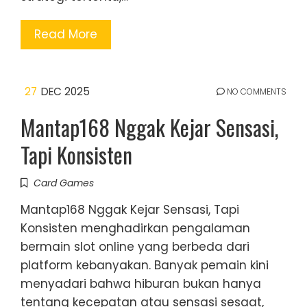
Read More
27
DEC 2025
NO COMMENTS
Mantap168 Nggak Kejar Sensasi,
Tapi Konsisten
Card Games
Mantap168 Nggak Kejar Sensasi, Tapi
Konsisten menghadirkan pengalaman
bermain slot online yang berbeda dari
platform kebanyakan. Banyak pemain kini
menyadari bahwa hiburan bukan hanya
tentang kecepatan atau sensasi sesaat,