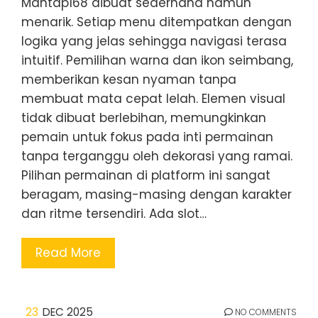
Mantap168 dibuat sederhana namun
menarik. Setiap menu ditempatkan dengan
logika yang jelas sehingga navigasi terasa
intuitif. Pemilihan warna dan ikon seimbang,
memberikan kesan nyaman tanpa
membuat mata cepat lelah. Elemen visual
tidak dibuat berlebihan, memungkinkan
pemain untuk fokus pada inti permainan
tanpa terganggu oleh dekorasi yang ramai.
Pilihan permainan di platform ini sangat
beragam, masing-masing dengan karakter
dan ritme tersendiri. Ada slot…
Read More
23
DEC 2025
NO COMMENTS