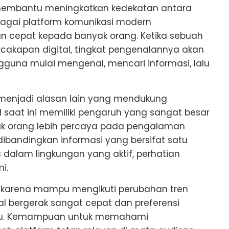
 membantu meningkatkan kedekatan antara
agai platform komunikasi modern
n cepat kepada banyak orang. Ketika sebuah
akapan digital, tingkat pengenalannya akan
ngguna mulai mengenal, mencari informasi, lalu
menjadi alasan lain yang mendukung
l saat ini memiliki pengaruh yang sangat besar
ak orang lebih percaya pada pengalaman
bandingkan informasi yang bersifat satu
 dalam lingkungan yang aktif, perhatian
i.
 karena mampu mengikuti perubahan tren
al bergerak sangat cepat dan preferensi
tu. Kemampuan untuk memahami