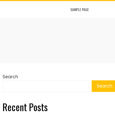
SAMPLE PAGE
Search
Search
Recent Posts