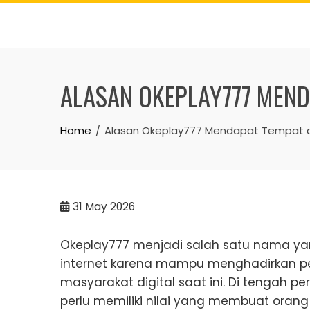
Skip
to
content
ALASAN OKEPLAY777 MEND
Home
Alasan Okeplay777 Mendapat Tempat d
31
May 2026
Okeplay777 menjadi salah satu nama ya
internet karena mampu menghadirkan 
masyarakat digital saat ini. Di tengah 
perlu memiliki nilai yang membuat orang 