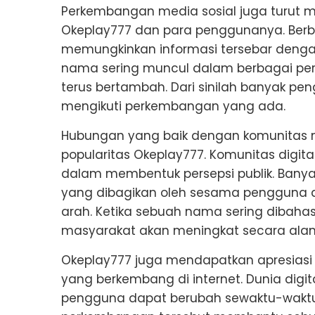
Perkembangan media sosial juga turut
Okeplay777 dan para penggunanya. Berb
memungkinkan informasi tersebar denga
nama sering muncul dalam berbagai perc
terus bertambah. Dari sinilah banyak pe
mengikuti perkembangan yang ada.
Hubungan yang baik dengan komunitas 
popularitas Okeplay777. Komunitas digita
dalam membentuk persepsi publik. Bany
yang dibagikan oleh sesama pengguna di
arah. Ketika sebuah nama sering dibahas
masyarakat akan meningkat secara alam
Okeplay777 juga mendapatkan apresiasi
yang berkembang di internet. Dunia digit
pengguna dapat berubah sewaktu-wak