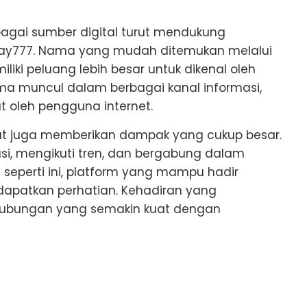
erbagai sumber digital turut mendukung
lay777. Nama yang mudah ditemukan melalui
iki peluang lebih besar untuk dikenal oleh
ma muncul dalam berbagai kanal informasi,
t oleh pengguna internet.
at juga memberikan dampak yang cukup besar.
masi, mengikuti tren, dan bergabung dalam
 seperti ini, platform yang mampu hadir
dapatkan perhatian. Kehadiran yang
ubungan yang semakin kuat dengan