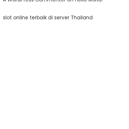
slot online terbaik di server Thailand