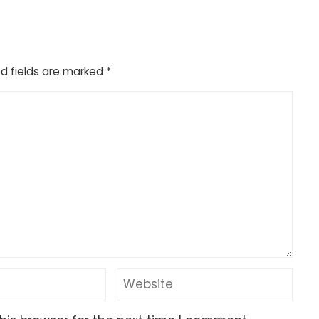
d fields are marked
*