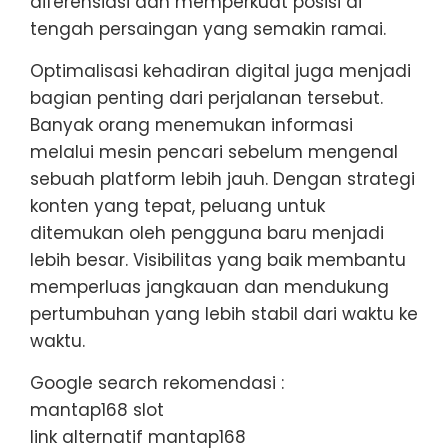
diferensiasi dan memperkuat posisi di
tengah persaingan yang semakin ramai.
Optimalisasi kehadiran digital juga menjadi
bagian penting dari perjalanan tersebut.
Banyak orang menemukan informasi
melalui mesin pencari sebelum mengenal
sebuah platform lebih jauh. Dengan strategi
konten yang tepat, peluang untuk
ditemukan oleh pengguna baru menjadi
lebih besar. Visibilitas yang baik membantu
memperluas jangkauan dan mendukung
pertumbuhan yang lebih stabil dari waktu ke
waktu.
Google search rekomendasi :
mantap168 slot
link alternatif mantap168