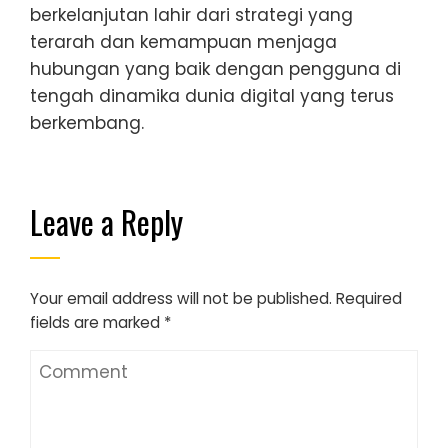
berkelanjutan lahir dari strategi yang
terarah dan kemampuan menjaga
hubungan yang baik dengan pengguna di
tengah dinamika dunia digital yang terus
berkembang.
Leave a Reply
Your email address will not be published.
Required
fields are marked
*