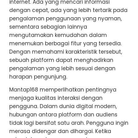
internet. Ada yang mencari informasi
dengan cepat, ada yang lebih tertarik pada
pengalaman penggunaan yang nyaman,
sementara sebagian lainnya
mengutamakan kemudahan dalam
menemukan berbagai fitur yang tersedia.
Dengan memahami karakteristik tersebut,
sebuah platform dapat menghadirkan
pengalaman yang lebih sesuai dengan
harapan pengunjung.
Mantap168 memperlihatkan pentingnya
menjaga kualitas interaksi dengan
pengguna. Dalam dunia digital modern,
hubungan antara platform dan audiens
tidak lagi bersifat satu arah. Pengguna ingin
merasa didengar dan dihargai. Ketika