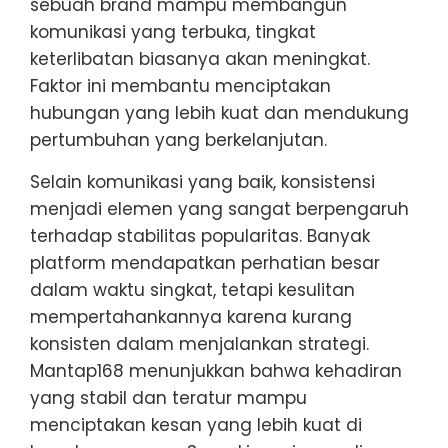
sebuah brand mampu membangun
komunikasi yang terbuka, tingkat
keterlibatan biasanya akan meningkat.
Faktor ini membantu menciptakan
hubungan yang lebih kuat dan mendukung
pertumbuhan yang berkelanjutan.
Selain komunikasi yang baik, konsistensi
menjadi elemen yang sangat berpengaruh
terhadap stabilitas popularitas. Banyak
platform mendapatkan perhatian besar
dalam waktu singkat, tetapi kesulitan
mempertahankannya karena kurang
konsisten dalam menjalankan strategi.
Mantap168 menunjukkan bahwa kehadiran
yang stabil dan teratur mampu
menciptakan kesan yang lebih kuat di