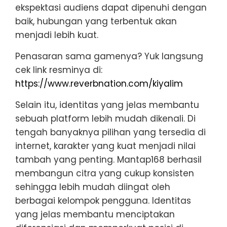
ekspektasi audiens dapat dipenuhi dengan
baik, hubungan yang terbentuk akan
menjadi lebih kuat.
Penasaran sama gamenya? Yuk langsung
cek link resminya di:
https://www.reverbnation.com/kiyalim
Selain itu, identitas yang jelas membantu
sebuah platform lebih mudah dikenali. Di
tengah banyaknya pilihan yang tersedia di
internet, karakter yang kuat menjadi nilai
tambah yang penting. Mantap168 berhasil
membangun citra yang cukup konsisten
sehingga lebih mudah diingat oleh
berbagai kelompok pengguna. Identitas
yang jelas membantu menciptakan