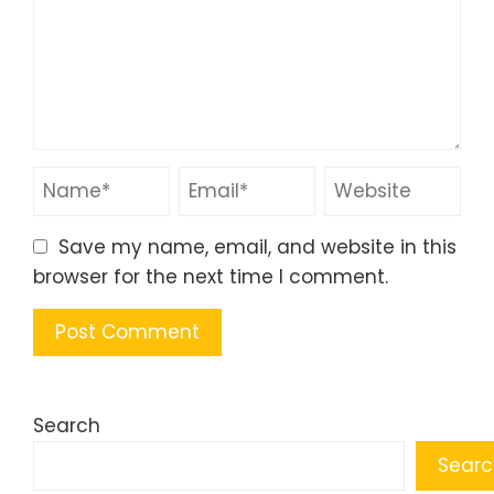
Save my name, email, and website in this
browser for the next time I comment.
Search
Searc