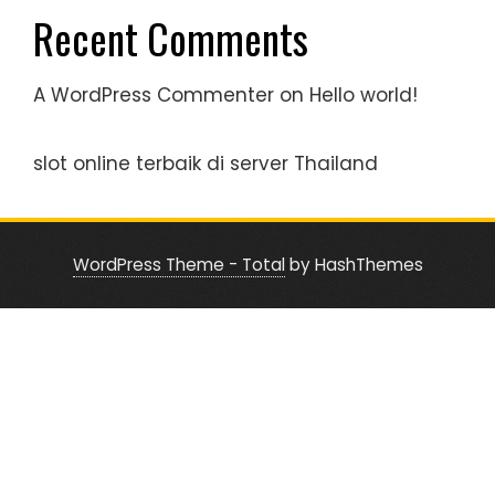
Recent Comments
A WordPress Commenter
on
Hello world!
slot online terbaik di server Thailand
WordPress Theme - Total
by HashThemes