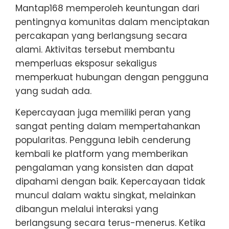
Mantap168 memperoleh keuntungan dari
pentingnya komunitas dalam menciptakan
percakapan yang berlangsung secara
alami. Aktivitas tersebut membantu
memperluas eksposur sekaligus
memperkuat hubungan dengan pengguna
yang sudah ada.
Kepercayaan juga memiliki peran yang
sangat penting dalam mempertahankan
popularitas. Pengguna lebih cenderung
kembali ke platform yang memberikan
pengalaman yang konsisten dan dapat
dipahami dengan baik. Kepercayaan tidak
muncul dalam waktu singkat, melainkan
dibangun melalui interaksi yang
berlangsung secara terus-menerus. Ketika