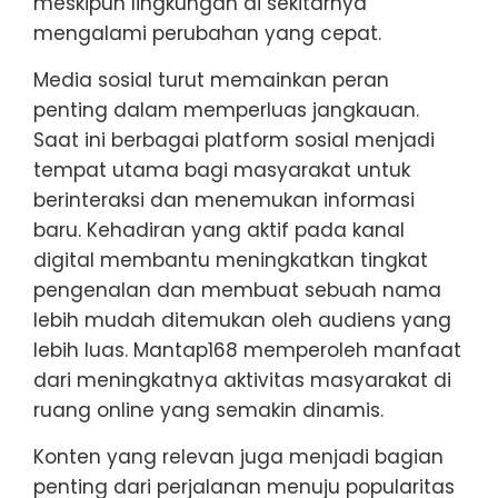
meskipun lingkungan di sekitarnya
mengalami perubahan yang cepat.
Media sosial turut memainkan peran
penting dalam memperluas jangkauan.
Saat ini berbagai platform sosial menjadi
tempat utama bagi masyarakat untuk
berinteraksi dan menemukan informasi
baru. Kehadiran yang aktif pada kanal
digital membantu meningkatkan tingkat
pengenalan dan membuat sebuah nama
lebih mudah ditemukan oleh audiens yang
lebih luas. Mantap168 memperoleh manfaat
dari meningkatnya aktivitas masyarakat di
ruang online yang semakin dinamis.
Konten yang relevan juga menjadi bagian
penting dari perjalanan menuju popularitas