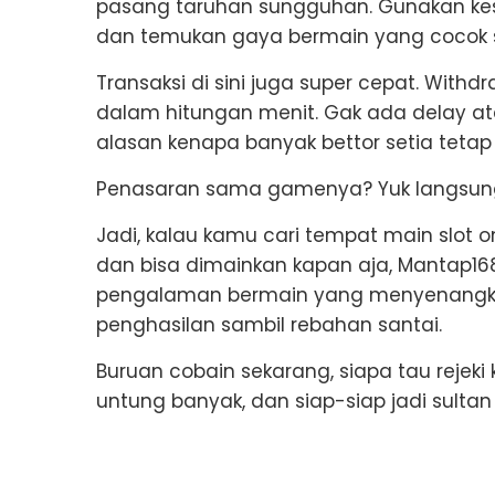
pasang taruhan sungguhan. Gunakan ke
dan temukan gaya bermain yang cocok
Transaksi di sini juga super cepat. With
dalam hitungan menit. Gak ada delay atau 
alasan kenapa banyak bettor setia tetap 
Penasaran sama gamenya? Yuk langsung 
Jadi, kalau kamu cari tempat main slot
dan bisa dimainkan kapan aja, Mantap168
pengalaman bermain yang menyenangk
penghasilan sambil rebahan santai.
Buruan cobain sekarang, siapa tau rejeki
untung banyak, dan siap-siap jadi sulta