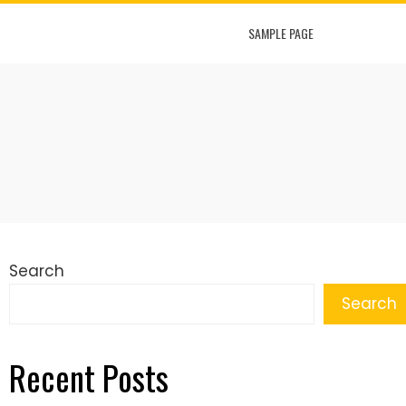
SAMPLE PAGE
Search
Search
Recent Posts