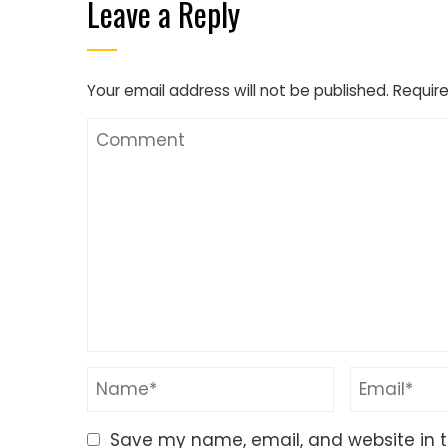
Leave a Reply
Your email address will not be published.
Require
Save my name, email, and website in t