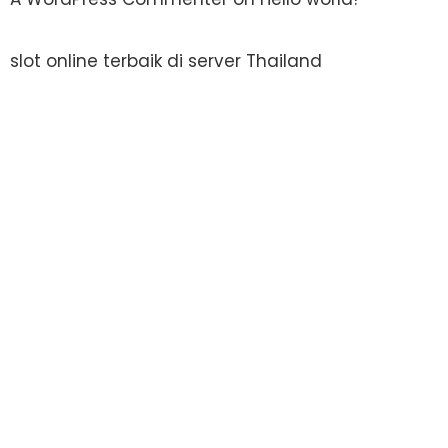
slot online terbaik di server Thailand