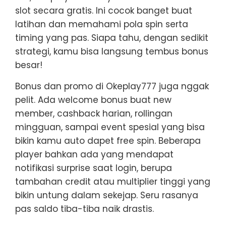
slot secara gratis. Ini cocok banget buat
latihan dan memahami pola spin serta
timing yang pas. Siapa tahu, dengan sedikit
strategi, kamu bisa langsung tembus bonus
besar!
Bonus dan promo di Okeplay777 juga nggak
pelit. Ada welcome bonus buat new
member, cashback harian, rollingan
mingguan, sampai event spesial yang bisa
bikin kamu auto dapet free spin. Beberapa
player bahkan ada yang mendapat
notifikasi surprise saat login, berupa
tambahan credit atau multiplier tinggi yang
bikin untung dalam sekejap. Seru rasanya
pas saldo tiba-tiba naik drastis.