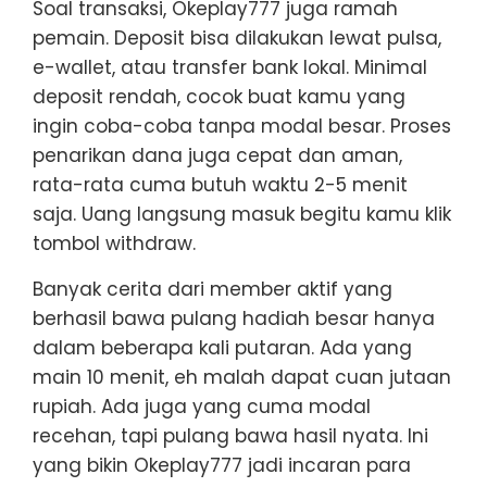
Soal transaksi, Okeplay777 juga ramah
pemain. Deposit bisa dilakukan lewat pulsa,
e-wallet, atau transfer bank lokal. Minimal
deposit rendah, cocok buat kamu yang
ingin coba-coba tanpa modal besar. Proses
penarikan dana juga cepat dan aman,
rata-rata cuma butuh waktu 2-5 menit
saja. Uang langsung masuk begitu kamu klik
tombol withdraw.
Banyak cerita dari member aktif yang
berhasil bawa pulang hadiah besar hanya
dalam beberapa kali putaran. Ada yang
main 10 menit, eh malah dapat cuan jutaan
rupiah. Ada juga yang cuma modal
recehan, tapi pulang bawa hasil nyata. Ini
yang bikin Okeplay777 jadi incaran para