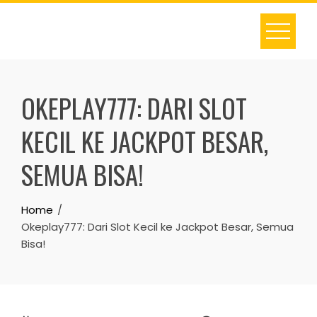
Skip
to
content
OKEPLAY777: DARI SLOT
KECIL KE JACKPOT BESAR,
SEMUA BISA!
Home
Okeplay777: Dari Slot Kecil ke Jackpot Besar, Semua
Bisa!