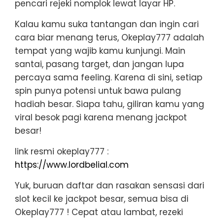
pencari rejeki nomplok lewat layar HP.
Kalau kamu suka tantangan dan ingin cari
cara biar menang terus, Okeplay777 adalah
tempat yang wajib kamu kunjungi. Main
santai, pasang target, dan jangan lupa
percaya sama feeling. Karena di sini, setiap
spin punya potensi untuk bawa pulang
hadiah besar. Siapa tahu, giliran kamu yang
viral besok pagi karena menang jackpot
besar!
link resmi okeplay777 :
https://www.lordbelial.com
Yuk, buruan daftar dan rasakan sensasi dari
slot kecil ke jackpot besar, semua bisa di
Okeplay777 ! Cepat atau lambat, rezeki