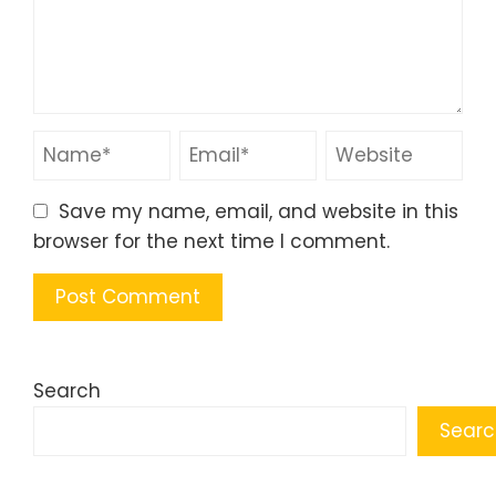
Save my name, email, and website in this
browser for the next time I comment.
Search
Searc