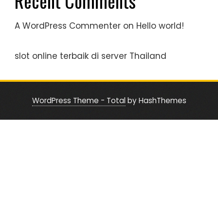
Recent Comments
A WordPress Commenter
on
Hello world!
slot online terbaik di server Thailand
WordPress Theme - Total
by HashThemes