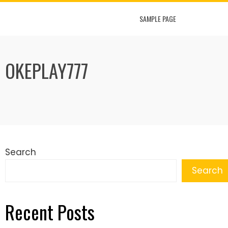
SAMPLE PAGE
I OKEPLAY777
Search
Search
Recent Posts