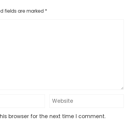
d fields are marked
*
his browser for the next time I comment.