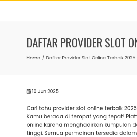
Skip
to
content
DAFTAR PROVIDER SLOT ON
Home
Daftar Provider Slot Online Terbaik 202
10
Jun 2025
Cari tahu provider slot online terbaik 2
Kamu berada di tempat yang tepat! Platfo
online karena menghadirkan kumpulan de
tinggi. Semua permainan tersedia dalam 