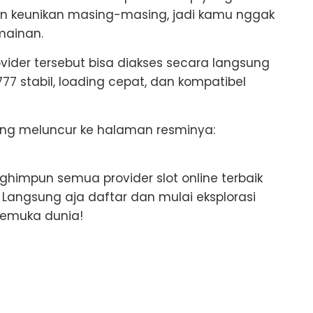
an keunikan masing-masing, jadi kamu nggak
mainan.
vider tersebut bisa diakses secara langsung
77 stabil, loading cepat, dan kompatibel
ung meluncur ke halaman resminya:
ghimpun semua provider slot online terbaik
 Langsung aja daftar dan mulai eksplorasi
kemuka dunia!