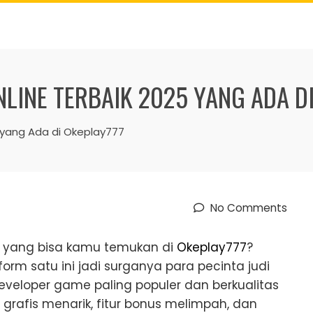
LINE TERBAIK 2025 YANG ADA D
5 yang Ada di Okeplay777
No Comments
025 yang bisa kamu temukan di
Okeplay777
?
rm satu ini jadi surganya para pecinta judi
veloper game paling populer dan berkualitas
grafis menarik, fitur bonus melimpah, dan