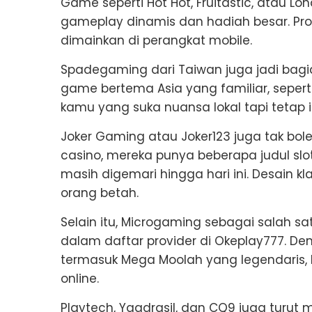
Game seperti Hot Hot, Fruitastic, atau L
gameplay dinamis dan hadiah besar. Provi
dimainkan di perangkat mobile.
Spadegaming dari Taiwan juga jadi bagia
game bertema Asia yang familiar, sepert
kamu yang suka nuansa lokal tapi tetap in
Joker Gaming atau Joker123 juga tak bole
casino, mereka punya beberapa judul slot
masih digemari hingga hari ini. Desain k
orang betah.
Selain itu, Microgaming sebagai salah sat
dalam daftar provider di Okeplay777. 
termasuk Mega Moolah yang legendaris, M
online.
Playtech, Yggdrasil, dan CQ9 juga turut