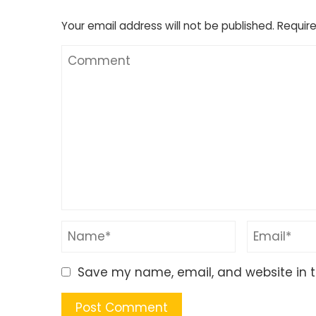
Your email address will not be published.
Require
Save my name, email, and website in t