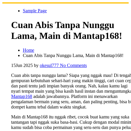
Skip
to
Sample Page
content
Cuan Abis Tanpa Nunggu
Lama, Main di Mantap168!
Home
Cuan Abis Tanpa Nunggu Lama, Main di Mantap168!
15
Jun 2025
by
okesul777
No Comments
Cuan abis tanpa nunggu lama? Siapa yang nggak mau! Di tenga
gempuran kebutuhan sehari-hari yang makin tinggi, cari cuan cep
dan pasti tentu jadi impian banyak orang. Nah, kalau kamu lagi
nyari tempat main yang bisa kasih hasil instan dan menguntungk
Mantap168
adalah jawabannya. Platform ini menawarkan
pengalaman bermain yang seru, aman, dan paling penting, bisa b
dompet kamu tebal dalam waktu singkat.
Main di Mantap168 itu nggak ribet, cocok buat kamu yang suka
tantangan tapi nggak suka basa-basi. Cukup dengan modal minim
kamu sudah bisa coba permainan yang seru-seru dan punya pelu