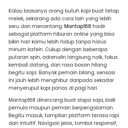
Kalau biasanya orang butuh kopi buat tetap
melek, sekarang ada cara lain yang lebih
seru dan menantang.
Mantap168
hadir
sebagai platform hiburan online yang bisa
bikin hari kamu lebih hidup tanpa harus
minum kafein. Cukup dengan beberapa
putaran spin, adrenalin langsung naik, fokus
kembali datang, dan rasa bosan hilang
begitu saja. Banyak pemain bilang, sensasi
ini jauh lebih menghibur daripada sekadar
menyeruput kopi panas di pagi hari.
Mantap168 dirancang buat siapa saja, baik
pemula maupun pemain berpengalaman.
Begitu masuk, tampilan platform terasa rapi
dan intuitif. Navigasi jelas, tombol responsif,