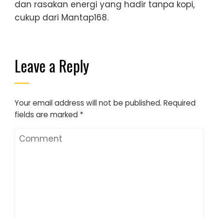
dan rasakan energi yang hadir tanpa kopi,
cukup dari Mantap168.
Leave a Reply
Your email address will not be published.
Required
fields are marked
*