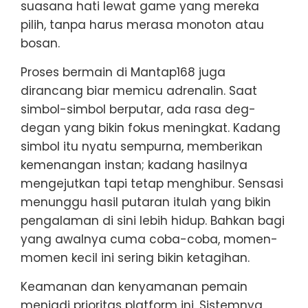
suasana hati lewat game yang mereka
pilih, tanpa harus merasa monoton atau
bosan.
Proses bermain di Mantap168 juga
dirancang biar memicu adrenalin. Saat
simbol-simbol berputar, ada rasa deg-
degan yang bikin fokus meningkat. Kadang
simbol itu nyatu sempurna, memberikan
kemenangan instan; kadang hasilnya
mengejutkan tapi tetap menghibur. Sensasi
menunggu hasil putaran itulah yang bikin
pengalaman di sini lebih hidup. Bahkan bagi
yang awalnya cuma coba-coba, momen-
momen kecil ini sering bikin ketagihan.
Keamanan dan kenyamanan pemain
menjadi prioritas platform ini. Sistemnya