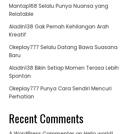
Mantap168 Selalu Punya Nuansa yang
Relatable
Aladin138 Gak Pernah Kehilangan Arah
Kreatif
Okeplay777 Selalu Datang Bawa Suasana
Baru
Aladin138 Bikin Setiap Momen Terasa Lebih
Spontan
Okeplay777 Punya Cara Sendiri Mencuri
Perhatian
Recent Comments
A WordPress Commenter
on
Hello world!