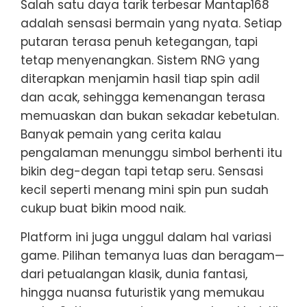
Salah satu daya tarik terbesar Mantap168
adalah sensasi bermain yang nyata. Setiap
putaran terasa penuh ketegangan, tapi
tetap menyenangkan. Sistem RNG yang
diterapkan menjamin hasil tiap spin adil
dan acak, sehingga kemenangan terasa
memuaskan dan bukan sekadar kebetulan.
Banyak pemain yang cerita kalau
pengalaman menunggu simbol berhenti itu
bikin deg-degan tapi tetap seru. Sensasi
kecil seperti menang mini spin pun sudah
cukup buat bikin mood naik.
Platform ini juga unggul dalam hal variasi
game. Pilihan temanya luas dan beragam—
dari petualangan klasik, dunia fantasi,
hingga nuansa futuristik yang memukau