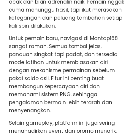
acak dan bikin adrenalin naik. Pemain nggak
cuma menunggu hasil, tapi ikut merasakan
ketegangan dan peluang tambahan setiap
kali spin dilakukan.
Untuk pemain baru, navigasi di Mantap168
sangat ramah. Semua tombol jelas,
panduan singkat tapi padat, dan tersedia
mode latihan untuk membiasakan diri
dengan mekanisme permainan sebelum
pakai saldo asli. Fitur ini penting buat
membangun kepercayaan diri dan
memahami sistem RNG, sehingga
pengalaman bermain lebih terarah dan
menyenangkan.
Selain gameplay, platform ini juga sering
menghadirkan event dan promo menarik.