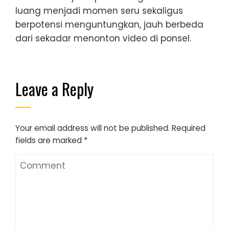
luang menjadi momen seru sekaligus
berpotensi menguntungkan, jauh berbeda
dari sekadar menonton video di ponsel.
Leave a Reply
Your email address will not be published.
Required
fields are marked
*