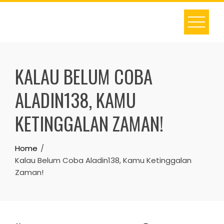
Skip
to
content
KALAU BELUM COBA
ALADIN138, KAMU
KETINGGALAN ZAMAN!
Home
Kalau Belum Coba Aladin138, Kamu Ketinggalan
Zaman!