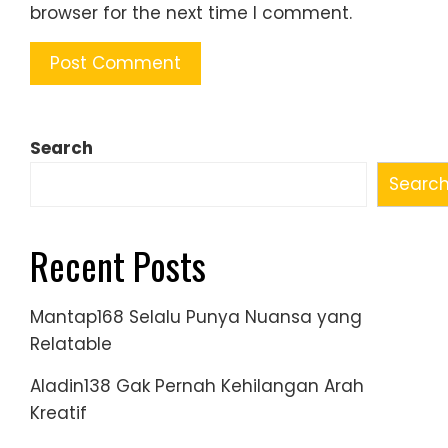
browser for the next time I comment.
Search
Searc
Recent Posts
Mantap168 Selalu Punya Nuansa yang
Relatable
Aladin138 Gak Pernah Kehilangan Arah
Kreatif