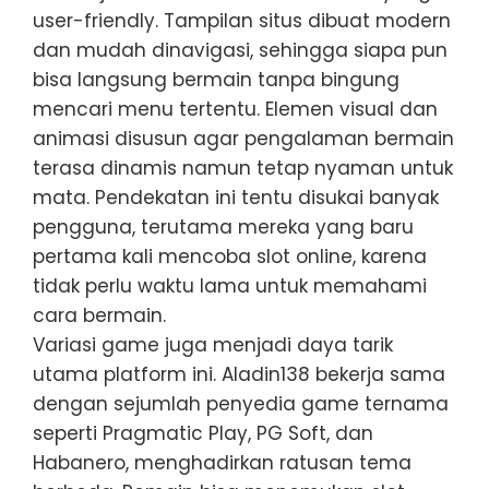
user-friendly. Tampilan situs dibuat modern
dan mudah dinavigasi, sehingga siapa pun
bisa langsung bermain tanpa bingung
mencari menu tertentu. Elemen visual dan
animasi disusun agar pengalaman bermain
terasa dinamis namun tetap nyaman untuk
mata. Pendekatan ini tentu disukai banyak
pengguna, terutama mereka yang baru
pertama kali mencoba slot online, karena
tidak perlu waktu lama untuk memahami
cara bermain.
Variasi game juga menjadi daya tarik
utama platform ini. Aladin138 bekerja sama
dengan sejumlah penyedia game ternama
seperti Pragmatic Play, PG Soft, dan
Habanero, menghadirkan ratusan tema