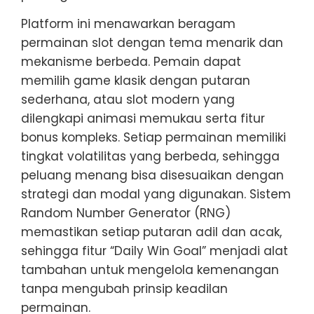
Platform ini menawarkan beragam
permainan slot dengan tema menarik dan
mekanisme berbeda. Pemain dapat
memilih game klasik dengan putaran
sederhana, atau slot modern yang
dilengkapi animasi memukau serta fitur
bonus kompleks. Setiap permainan memiliki
tingkat volatilitas yang berbeda, sehingga
peluang menang bisa disesuaikan dengan
strategi dan modal yang digunakan. Sistem
Random Number Generator (RNG)
memastikan setiap putaran adil dan acak,
sehingga fitur “Daily Win Goal” menjadi alat
tambahan untuk mengelola kemenangan
tanpa mengubah prinsip keadilan
permainan.