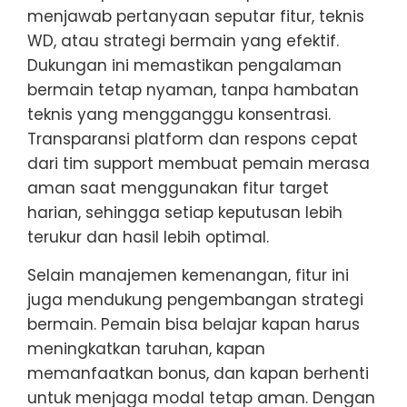
menjawab pertanyaan seputar fitur, teknis
WD, atau strategi bermain yang efektif.
Dukungan ini memastikan pengalaman
bermain tetap nyaman, tanpa hambatan
teknis yang mengganggu konsentrasi.
Transparansi platform dan respons cepat
dari tim support membuat pemain merasa
aman saat menggunakan fitur target
harian, sehingga setiap keputusan lebih
terukur dan hasil lebih optimal.
Selain manajemen kemenangan, fitur ini
juga mendukung pengembangan strategi
bermain. Pemain bisa belajar kapan harus
meningkatkan taruhan, kapan
memanfaatkan bonus, dan kapan berhenti
untuk menjaga modal tetap aman. Dengan