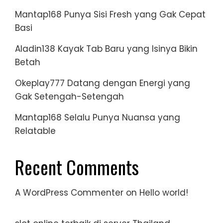
Mantap168 Punya Sisi Fresh yang Gak Cepat
Basi
Aladin138 Kayak Tab Baru yang Isinya Bikin
Betah
Okeplay777 Datang dengan Energi yang
Gak Setengah-Setengah
Mantap168 Selalu Punya Nuansa yang
Relatable
Recent Comments
A WordPress Commenter
on
Hello world!