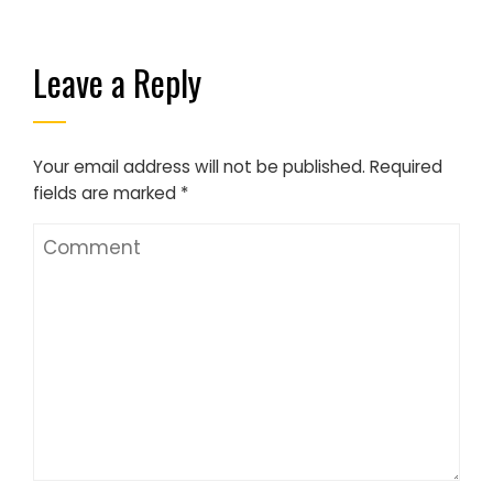
Leave a Reply
Your email address will not be published.
Required
fields are marked
*