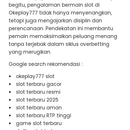
begitu, pengalaman bermain slot di
Okeplay777 tidak hanya menyenangkan,
tetapi juga mengajarkan disiplin dan
perencanaan. Pendekatan ini membantu
pemain memaksimalkan peluang menang
tanpa terjebak dalam siklus overbetting
yang merugikan.
Google search rekomendasi :
okeplay777 slot
slot terbaru gacor
slot terbaru resmi
slot terbaru 2025
slot terbaru aman
slot terbaru RTP tinggi
game slot terbaru