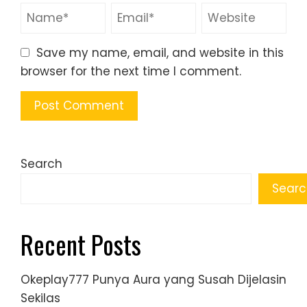
Save my name, email, and website in this
browser for the next time I comment.
Search
Searc
Recent Posts
Okeplay777 Punya Aura yang Susah Dijelasin
Sekilas