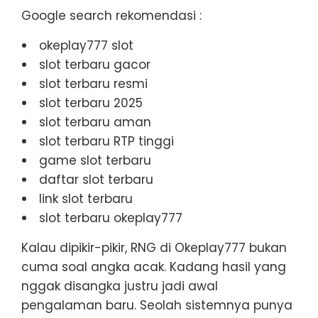
Google search rekomendasi :
okeplay777 slot
slot terbaru gacor
slot terbaru resmi
slot terbaru 2025
slot terbaru aman
slot terbaru RTP tinggi
game slot terbaru
daftar slot terbaru
link slot terbaru
slot terbaru okeplay777
Kalau dipikir-pikir, RNG di Okeplay777 bukan
cuma soal angka acak. Kadang hasil yang
nggak disangka justru jadi awal
pengalaman baru. Seolah sistemnya punya