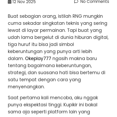
No Comments
12
Nov 2025
Buat sebagian orang, istilah RNG mungkin
cuma sekadar singkatan teknis yang sering
lewat di layar permainan. Tapi buat yang
udah lama bergelut di dunia hiburan digital,
tiga huruf itu bisa jadi simbol
keberuntungan yang punya arti lebih
dalam.
Okeplay777
ngasih makna baru
tentang bagaimana keberuntungan,
strategi, dan suasana hati bisa bertemu di
satu tempat dengan cara yang
menyenangkan.
Saat pertama kali mencoba, aku nggak
punya ekspektasi tinggi. Kupikir ini bakal
sama aja seperti platform lain yang