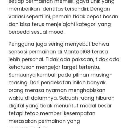
setiap permainan memiliki gaya unik yang
memberikan identitas tersendiri. Dengan
variasi seperti ini, pemain tidak cepat bosan
dan bisa terus menjelajahi kategori yang
berbeda sesuai mood.
Pengguna juga sering menyebut bahwa
sensasi permainan di Mantap168 terasa
lebih personal. Tidak ada paksaan, tidak ada
keharusan mengejar target tertentu.
Semuanya kembali pada pilihan masing-
masing. Dari pendekatan inilah banyak
orang merasa nyaman menghabiskan
waktu di dalamnya. Sebuah ruang hiburan
digital yang tidak menuntut modal besar
tetapi tetap memberi kesempatan
merasakan permainan yang