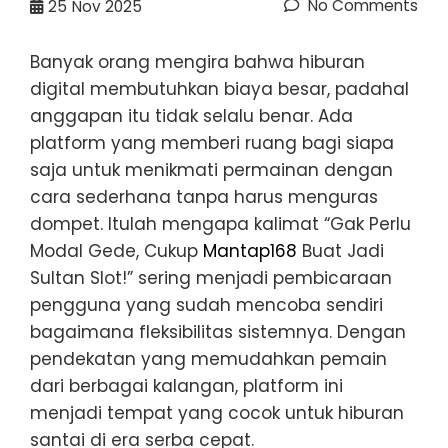
No Comments
25
Nov 2025
Banyak orang mengira bahwa hiburan
digital membutuhkan biaya besar, padahal
anggapan itu tidak selalu benar. Ada
platform yang memberi ruang bagi siapa
saja untuk menikmati permainan dengan
cara sederhana tanpa harus menguras
dompet. Itulah mengapa kalimat “Gak Perlu
Modal Gede, Cukup
Mantap168
Buat Jadi
Sultan Slot!” sering menjadi pembicaraan
pengguna yang sudah mencoba sendiri
bagaimana fleksibilitas sistemnya. Dengan
pendekatan yang memudahkan pemain
dari berbagai kalangan, platform ini
menjadi tempat yang cocok untuk hiburan
santai di era serba cepat.