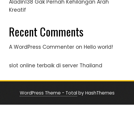
Aladin138 Gak Pernah Kehilangan Arah
Kreatif
Recent Comments
A WordPress Commenter
on
Hello world!
slot online terbaik di server Thailand
WordPress Theme - Total
by HashThemes