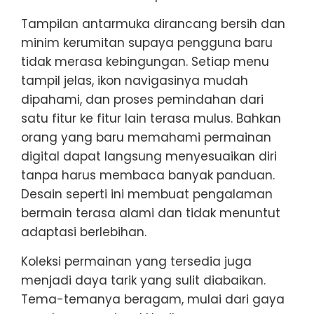
Tampilan antarmuka dirancang bersih dan
minim kerumitan supaya pengguna baru
tidak merasa kebingungan. Setiap menu
tampil jelas, ikon navigasinya mudah
dipahami, dan proses pemindahan dari
satu fitur ke fitur lain terasa mulus. Bahkan
orang yang baru memahami permainan
digital dapat langsung menyesuaikan diri
tanpa harus membaca banyak panduan.
Desain seperti ini membuat pengalaman
bermain terasa alami dan tidak menuntut
adaptasi berlebihan.
Koleksi permainan yang tersedia juga
menjadi daya tarik yang sulit diabaikan.
Tema-temanya beragam, mulai dari gaya