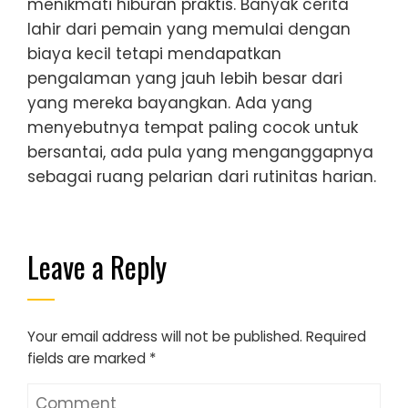
menikmati hiburan praktis. Banyak cerita
lahir dari pemain yang memulai dengan
biaya kecil tetapi mendapatkan
pengalaman yang jauh lebih besar dari
yang mereka bayangkan. Ada yang
menyebutnya tempat paling cocok untuk
bersantai, ada pula yang menganggapnya
sebagai ruang pelarian dari rutinitas harian.
Leave a Reply
Your email address will not be published.
Required
fields are marked
*