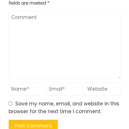
fields are marked
*
Save my name, email, and website in this
browser for the next time I comment.