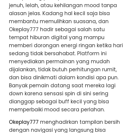
jenuh, lelah, atau kehilangan mood tanpa
alasan jelas. Kadang hal kecil saja bisa
membantu memulihkan suasana, dan
Okeplay777 hadir sebagai salah satu
tempat hiburan digital yang mampu
memberi dorongan energi ringan ketika hari
sedang tidak bersahabat. Platform ini
menyediakan permainan yang mudah
dijalankan, tidak butuh perhitungan rumit,
dan bisa dinikmati dalam kondisi apa pun.
Banyak pemain datang saat mereka lagi
down karena sensasi spin di sini sering
dianggap sebagai buff kecil yang bisa
memperbaiki mood secara perlahan.
Okeplay777
menghadirkan tampilan bersih
dengan navigasi yang langsung bisa