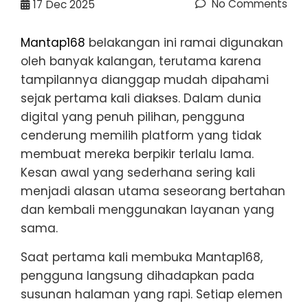
No Comments
17
Dec 2025
Mantap168
belakangan ini ramai digunakan
oleh banyak kalangan, terutama karena
tampilannya dianggap mudah dipahami
sejak pertama kali diakses. Dalam dunia
digital yang penuh pilihan, pengguna
cenderung memilih platform yang tidak
membuat mereka berpikir terlalu lama.
Kesan awal yang sederhana sering kali
menjadi alasan utama seseorang bertahan
dan kembali menggunakan layanan yang
sama.
Saat pertama kali membuka Mantap168,
pengguna langsung dihadapkan pada
susunan halaman yang rapi. Setiap elemen