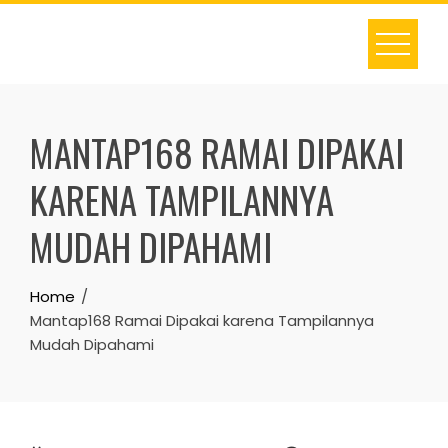
Skip
to
content
MANTAP168 RAMAI DIPAKAI
KARENA TAMPILANNYA
MUDAH DIPAHAMI
Home
Mantap168 Ramai Dipakai karena Tampilannya
Mudah Dipahami