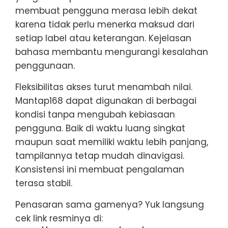
membuat pengguna merasa lebih dekat
karena tidak perlu menerka maksud dari
setiap label atau keterangan. Kejelasan
bahasa membantu mengurangi kesalahan
penggunaan.
Fleksibilitas akses turut menambah nilai.
Mantap168 dapat digunakan di berbagai
kondisi tanpa mengubah kebiasaan
pengguna. Baik di waktu luang singkat
maupun saat memiliki waktu lebih panjang,
tampilannya tetap mudah dinavigasi.
Konsistensi ini membuat pengalaman
terasa stabil.
Penasaran sama gamenya? Yuk langsung
cek link resminya di: