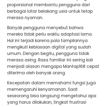
proporsional membantu pengguna dari
berbagai latar belakang usia untuk tetap
merasa nyaman.
Banyak pengguna menyebut bahwa
mereka tidak perlu waktu adaptasi lama.
Hal ini terjadi karena pola tampilannya
mengikuti kebiasaan digital yang sudah
umum. Dengan begitu, pengguna tidak
merasa asing. Rasa familiar ini sering kali
menjadi alasan mengapa Mantap168 cepat
diterima oleh banyak orang.
Kecepatan dalam memahami fungsi juga
memengaruhi kenyamanan. Saat
seseorang bisa langsung mengetahui apa
yang harus dilakukan, tingkat frustrasi