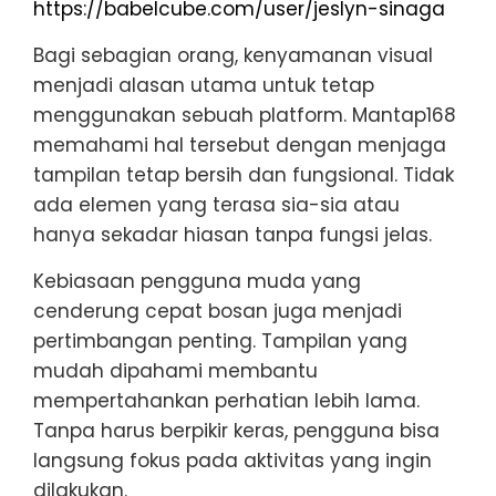
https://babelcube.com/user/jeslyn-sinaga
Bagi sebagian orang, kenyamanan visual
menjadi alasan utama untuk tetap
menggunakan sebuah platform. Mantap168
memahami hal tersebut dengan menjaga
tampilan tetap bersih dan fungsional. Tidak
ada elemen yang terasa sia-sia atau
hanya sekadar hiasan tanpa fungsi jelas.
Kebiasaan pengguna muda yang
cenderung cepat bosan juga menjadi
pertimbangan penting. Tampilan yang
mudah dipahami membantu
mempertahankan perhatian lebih lama.
Tanpa harus berpikir keras, pengguna bisa
langsung fokus pada aktivitas yang ingin
dilakukan.