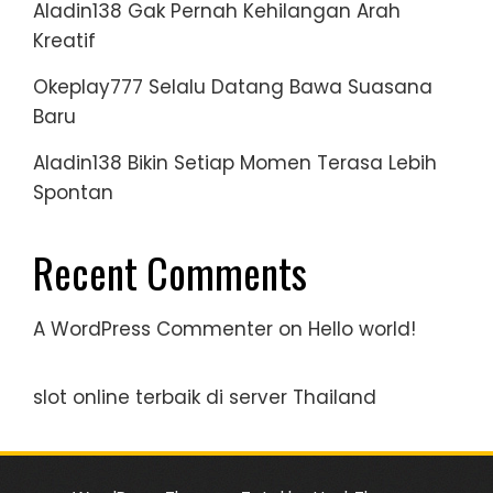
Aladin138 Gak Pernah Kehilangan Arah
Kreatif
Okeplay777 Selalu Datang Bawa Suasana
Baru
Aladin138 Bikin Setiap Momen Terasa Lebih
Spontan
Recent Comments
A WordPress Commenter
on
Hello world!
slot online terbaik di server Thailand