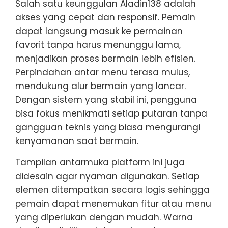
Salah satu keunggulan Aladin138 adalah
akses yang cepat dan responsif. Pemain
dapat langsung masuk ke permainan
favorit tanpa harus menunggu lama,
menjadikan proses bermain lebih efisien.
Perpindahan antar menu terasa mulus,
mendukung alur bermain yang lancar.
Dengan sistem yang stabil ini, pengguna
bisa fokus menikmati setiap putaran tanpa
gangguan teknis yang biasa mengurangi
kenyamanan saat bermain.
Tampilan antarmuka platform ini juga
didesain agar nyaman digunakan. Setiap
elemen ditempatkan secara logis sehingga
pemain dapat menemukan fitur atau menu
yang diperlukan dengan mudah. Warna