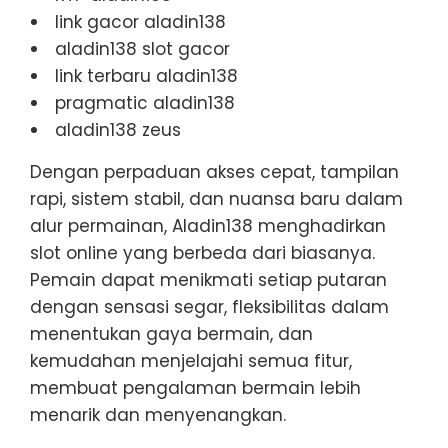
link gacor aladin138
aladin138 slot gacor
link terbaru aladin138
pragmatic aladin138
aladin138 zeus
Dengan perpaduan akses cepat, tampilan
rapi, sistem stabil, dan nuansa baru dalam
alur permainan, Aladin138 menghadirkan
slot online yang berbeda dari biasanya.
Pemain dapat menikmati setiap putaran
dengan sensasi segar, fleksibilitas dalam
menentukan gaya bermain, dan
kemudahan menjelajahi semua fitur,
membuat pengalaman bermain lebih
menarik dan menyenangkan.