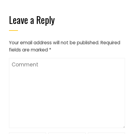
Leave a Reply
Your email address will not be published.
Required
fields are marked
*