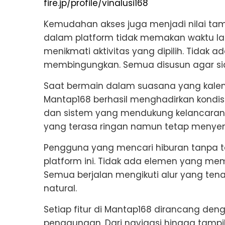
fire.jp/profile/vinalusi168
Kemudahan akses juga menjadi nilai tam
dalam platform tidak memakan waktu l
menikmati aktivitas yang dipilih. Tidak 
membingungkan. Semua disusun agar si
Saat bermain dalam suasana yang kalem
Mantap168 berhasil menghadirkan kondisi 
dan sistem yang mendukung kelancaran
yang terasa ringan namun tetap menyena
Pengguna yang mencari hiburan tanpa 
platform ini. Tidak ada elemen yang m
Semua berjalan mengikuti alur yang te
natural.
Setiap fitur di Mantap168 dirancang 
penggunaan. Dari navigasi hingga tampi