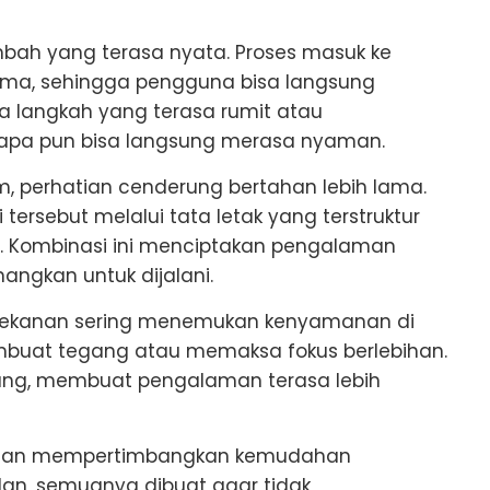
bah yang terasa nyata. Proses masuk ke
ama, sehingga pengguna bisa langsung
ada langkah yang terasa rumit atau
apa pun bisa langsung merasa nyaman.
, perhatian cenderung bertahan lebih lama.
tersebut melalui tata letak yang terstruktur
. Kombinasi ini menciptakan pengalaman
ngkan untuk dijalani.
tekanan sering menemukan kenyamanan di
embuat tegang atau memaksa fokus berlebihan.
nang, membuat pengalaman terasa lebih
dengan mempertimbangkan kemudahan
lan, semuanya dibuat agar tidak