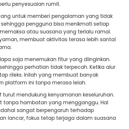
erlu penyesuaian rumit.
ncang untuk memberi pengalaman yang tidak
, sehingga pengguna bisa menikmati setiap
memaksa atau suasana yang terlalu ramai.
aman, membuat aktivitas terasa lebih santai
lama.
apa saja menemukan fitur yang diinginkan.
sehingga perhatian tidak terpecah. Ketika alur
tap rileks. Inilah yang membuat banyak
platform ini tanpa merasa lelah.
sif turut mendukung kenyamanan keseluruhan.
at tanpa hambatan yang mengganggu. Hal
 padahal sangat berpengaruh terhadap
n lancar, fokus tetap terjaga dalam suasana