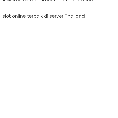
slot online terbaik di server Thailand