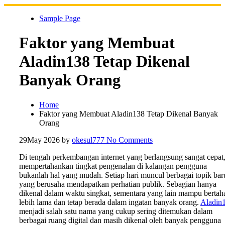
Skip
to
Sample Page
content
Faktor yang Membuat
Aladin138 Tetap Dikenal
Banyak Orang
Home
Faktor yang Membuat Aladin138 Tetap Dikenal Banyak
Orang
29
May 2026
by
okesul777
No Comments
Di tengah perkembangan internet yang berlangsung sangat cepat
mempertahankan tingkat pengenalan di kalangan pengguna
bukanlah hal yang mudah. Setiap hari muncul berbagai topik bar
yang berusaha mendapatkan perhatian publik. Sebagian hanya
dikenal dalam waktu singkat, sementara yang lain mampu bertah
lebih lama dan tetap berada dalam ingatan banyak orang.
Aladin
menjadi salah satu nama yang cukup sering ditemukan dalam
berbagai ruang digital dan masih dikenal oleh banyak pengguna