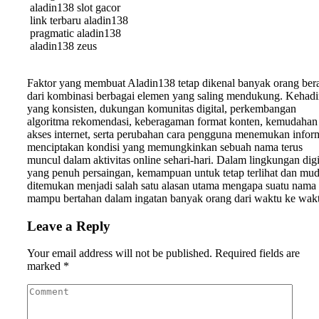
aladin138 slot gacor
link terbaru aladin138
pragmatic aladin138
aladin138 zeus
Faktor yang membuat Aladin138 tetap dikenal banyak orang bera
dari kombinasi berbagai elemen yang saling mendukung. Kehadi
yang konsisten, dukungan komunitas digital, perkembangan
algoritma rekomendasi, keberagaman format konten, kemudahan
akses internet, serta perubahan cara pengguna menemukan infor
menciptakan kondisi yang memungkinkan sebuah nama terus
muncul dalam aktivitas online sehari-hari. Dalam lingkungan digi
yang penuh persaingan, kemampuan untuk tetap terlihat dan mu
ditemukan menjadi salah satu alasan utama mengapa suatu nama
mampu bertahan dalam ingatan banyak orang dari waktu ke wak
Leave a Reply
Your email address will not be published.
Required fields are
marked
*