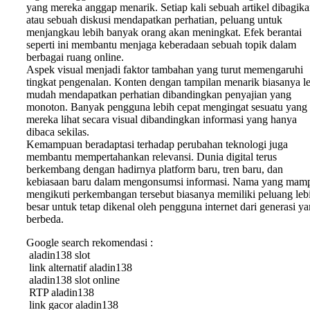
yang mereka anggap menarik. Setiap kali sebuah artikel dibagik
atau sebuah diskusi mendapatkan perhatian, peluang untuk
menjangkau lebih banyak orang akan meningkat. Efek berantai
seperti ini membantu menjaga keberadaan sebuah topik dalam
berbagai ruang online.
Aspek visual menjadi faktor tambahan yang turut memengaruhi
tingkat pengenalan. Konten dengan tampilan menarik biasanya l
mudah mendapatkan perhatian dibandingkan penyajian yang
monoton. Banyak pengguna lebih cepat mengingat sesuatu yang
mereka lihat secara visual dibandingkan informasi yang hanya
dibaca sekilas.
Kemampuan beradaptasi terhadap perubahan teknologi juga
membantu mempertahankan relevansi. Dunia digital terus
berkembang dengan hadirnya platform baru, tren baru, dan
kebiasaan baru dalam mengonsumsi informasi. Nama yang mam
mengikuti perkembangan tersebut biasanya memiliki peluang leb
besar untuk tetap dikenal oleh pengguna internet dari generasi y
berbeda.
Google search rekomendasi :
aladin138 slot
link alternatif aladin138
aladin138 slot online
RTP aladin138
link gacor aladin138