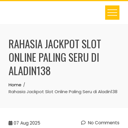
Skip
to
content
RAHASIA JACKPOT SLOT
ONLINE PALING SERU DI
ALADIN138
Home
Rahasia Jackpot Slot Online Paling Seru di Aladin138
No Comments
07
Aug 2025