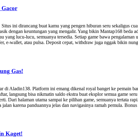
t Gacor
itus ini dirancang buat kamu yang pengen hiburan seru sekaligus cuan
asik dengan keuntungan yang mengalir. Yang bikin Mantap168 beda ada
atau yang lucu-lucu, semuanya tersedia. Setiap game bawa pengalaman
sfer, e-wallet, atau pulsa. Deposit cepat, withdraw juga nggak bikin nu
sung Gas!
ftar di Aladin138. Platform ini emang dikenal royal banget ke pemain
r, langsung bisa nikmatin saldo ekstra buat eksplor semua game seru ya
ti. Dari halaman utama sampai ke pilihan game, semuanya tertata rapi.
isa jalan karena panduannya jelas dan navigasinya ramah pemula. Bonu
in Kaget!