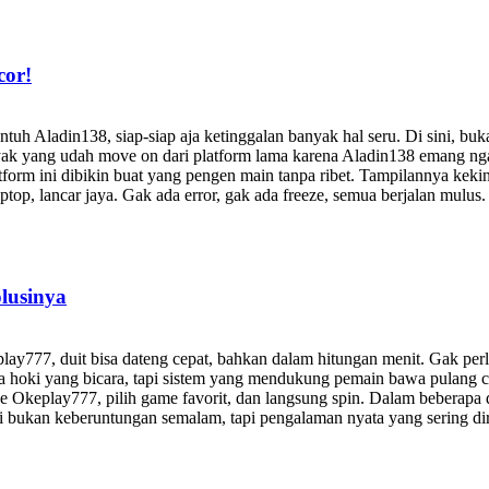
cor!
ntuh Aladin138, siap-siap aja ketinggalan banyak hal seru. Di sini, bu
k yang udah move on dari platform lama karena Aladin138 emang ngasi
latform ini dibikin buat yang pengen main tanpa ribet. Tampilannya keki
ptop, lancar jaya. Gak ada error, gak ada freeze, semua berjalan mul
lusinya
lay777, duit bisa dateng cepat, bahkan dalam hitungan menit. Gak perlu
a hoki yang bicara, tapi sistem yang mendukung pemain bawa pulang 
 Okeplay777, pilih game favorit, dan langsung spin. Dalam beberapa d
Ini bukan keberuntungan semalam, tapi pengalaman nyata yang sering di