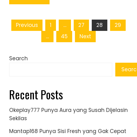
Posts
Previous
1
…
27
28
29
pagination
…
45
Next
Search
Searc
Recent Posts
Okeplay777 Punya Aura yang Susah Dijelasin
Sekilas
Mantap168 Punya Sisi Fresh yang Gak Cepat