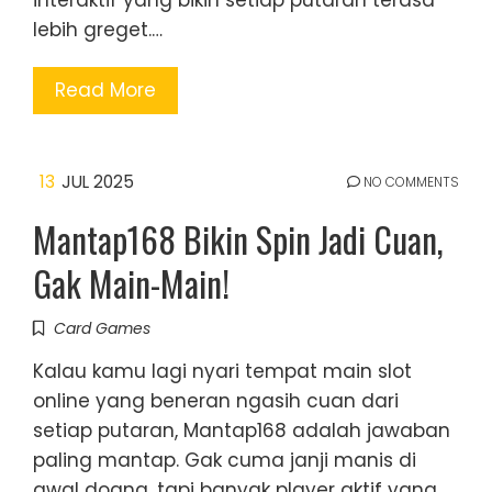
interaktif yang bikin setiap putaran terasa
lebih greget.…
Read More
13
JUL 2025
NO COMMENTS
Mantap168 Bikin Spin Jadi Cuan,
Gak Main-Main!
Card Games
Kalau kamu lagi nyari tempat main slot
online yang beneran ngasih cuan dari
setiap putaran, Mantap168 adalah jawaban
paling mantap. Gak cuma janji manis di
awal doang, tapi banyak player aktif yang