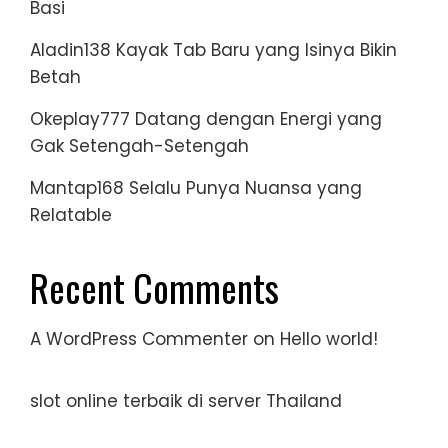
Basi
Aladin138 Kayak Tab Baru yang Isinya Bikin
Betah
Okeplay777 Datang dengan Energi yang
Gak Setengah-Setengah
Mantap168 Selalu Punya Nuansa yang
Relatable
Recent Comments
A WordPress Commenter
on
Hello world!
slot online terbaik di server Thailand