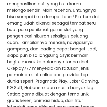
menghasilkan duit yang bikin kamu
melongo sendiri. Main recehan, untungnya
bisa sampai bikin dompet tebel! Platform ini
emang udah dikenal sebagai tempat seru
buat para penikmat game slot yang
pengen cari hiburan sekaligus peluang
cuan. Tampilannya menarik, navigasinya
gampang, dan loading cepat banget. Jadi,
siapa pun bisa langsung asyik bermain
begitu masuk ke dalamnya tanpa ribet.
Okeplay777 menyediakan ratusan jenis
permainan slot online dari provider top
dunia seperti Pragmatic Play, Joker Gaming,
PG Soft, Habanero, dan masih banyak lagi.
Setiap game dibuat dengan tema unik,
grafis keren, animasi hidup, dan fitur