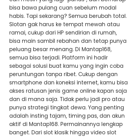
bisa bawa pulang cuan sebelum modal
habis. Tapi sekarang? Semua berubah total.
Slotan gak harus ke tempat mewah atau
ramai, cukup dari HP sendirian di rumah,
bisa main sambil rebahan dan tetap punya
peluang besar menang. Di Mantap168,
semua bisa terjadi. Platform ini hadir
sebagai solusi buat kamu yang ingin coba
peruntungan tanpa ribet. Cukup dengan
smartphone dan koneksi internet, kamu bisa
akses ratusan jenis game online kapan saja
dan di mana saja. Tidak perlu jadi pro atau
punya strategi tingkat dewa. Yang penting
adalah insting tajam, timing pas, dan akun
aktif di Mantap168. Permainannya lengkap
banget. Dari slot klasik hingga video slot