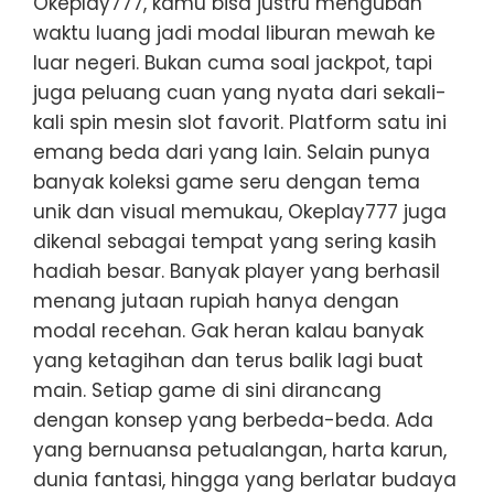
Okeplay777, kamu bisa justru mengubah
waktu luang jadi modal liburan mewah ke
luar negeri. Bukan cuma soal jackpot, tapi
juga peluang cuan yang nyata dari sekali-
kali spin mesin slot favorit. Platform satu ini
emang beda dari yang lain. Selain punya
banyak koleksi game seru dengan tema
unik dan visual memukau, Okeplay777 juga
dikenal sebagai tempat yang sering kasih
hadiah besar. Banyak player yang berhasil
menang jutaan rupiah hanya dengan
modal recehan. Gak heran kalau banyak
yang ketagihan dan terus balik lagi buat
main. Setiap game di sini dirancang
dengan konsep yang berbeda-beda. Ada
yang bernuansa petualangan, harta karun,
dunia fantasi, hingga yang berlatar budaya