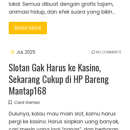
lokal. Semua dibuat dengan grafis tajam,
animasi hidup, dan efek suara yang bikin…
Read More
16
JUL 2025
NO COMMENTS
Slotan Gak Harus ke Kasino,
Sekarang Cukup di HP Bareng
Mantap168
Card Games
Dulunya, kalau mau main slot, kamu harus
pergi ke kasino. Harus siapkan uang banyak,
cari mesin yang lagi “panas”, dan berharap