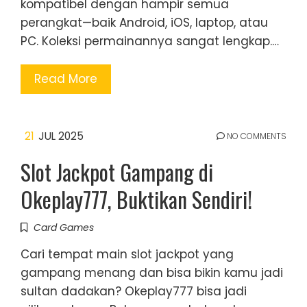
kompatibel dengan hampir semua
perangkat—baik Android, iOS, laptop, atau
PC. Koleksi permainannya sangat lengkap.…
Read More
21
JUL 2025
NO COMMENTS
Slot Jackpot Gampang di
Okeplay777, Buktikan Sendiri!
Card Games
Cari tempat main slot jackpot yang
gampang menang dan bisa bikin kamu jadi
sultan dadakan? Okeplay777 bisa jadi