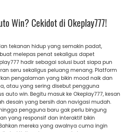
Auto Win? Cekidot di Okeplay777!
 dan tekanan hidup yang semakin padat,
buat melepas penat sekaligus dapet
lay777 hadir sebagai solusi buat siapa pun
ran seru sekaligus peluang menang. Platform
irkan pengalaman yang bikin mood naik dan
a, atau yang sering disebut pengguna
lus auto win. Begitu masuk ke Okeplay777, kesan
h desain yang bersih dan navigasi mudah.
sehingga pengguna baru gak perlu bingung
an yang responsif dan interaktif bikin
Bahkan mereka yang awalnya cuma ingin