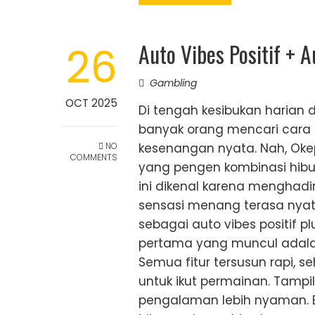
Auto Vibes Positif + 
26
Gambling
OCT 2025
Di tengah kesibukan harian
banyak orang mencari cara 
NO
kesenangan nyata. Nah, Okep
COMMENTS
yang pengen kombinasi hibu
ini dikenal karena menghad
sensasi menang terasa nyat
sebagai auto vibes positif p
pertama yang muncul adala
Semua fitur tersusun rapi, 
untuk ikut permainan. Tampil
pengalaman lebih nyaman. 