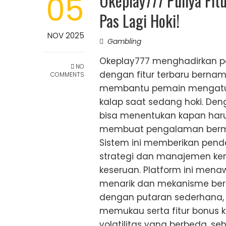
Okeplay777 Punya Fitu
05
Pas Lagi Hoki!
NOV 2025
Gambling
Okeplay777 menghadirkan p
NO
dengan fitur terbaru bernama 
COMMENTS
membantu pemain mengatur
kalap saat sedang hoki. Den
bisa menentukan kapan haru
membuat pengalaman bermai
Sistem ini memberikan pend
strategi dan manajemen ke
keseruan. Platform ini me
menarik dan mekanisme ber
dengan putaran sederhana, 
memukau serta fitur bonus k
volatilitas yang berbeda, s