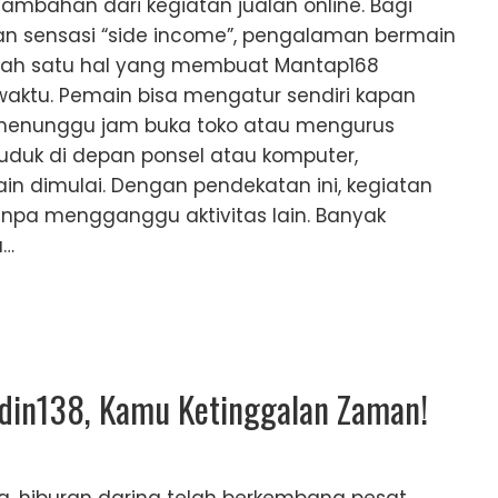
mbahan dari kegiatan jualan online. Bagi
n sensasi “side income”, pengalaman bermain
Salah satu hal yang membuat Mantap168
s waktu. Pemain bisa mengatur sendiri kapan
 menunggu jam buka toko atau mengurus
uduk di depan ponsel atau komputer,
ain dimulai. Dengan pendekatan ini, kegiatan
tanpa mengganggu aktivitas lain. Banyak
u…
din138, Kamu Ketinggalan Zaman!