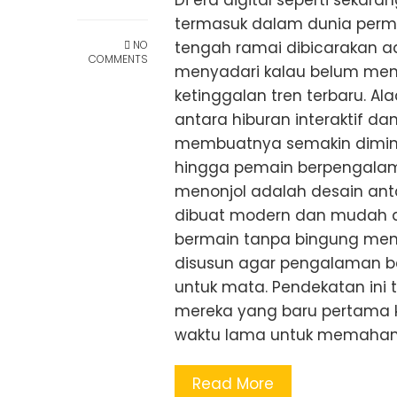
Di era digital seperti sekar
termasuk dalam dunia permai
NO
tengah ramai dibicarakan ad
COMMENTS
menyadari kalau belum menc
ketinggalan tren terbaru. A
antara hiburan interaktif 
membuatnya semakin diminat
hingga pemain berpengalam
menonjol adalah desain anta
dibuat modern dan mudah di
bermain tanpa bingung menc
disusun agar pengalaman b
untuk mata. Pendekatan ini 
mereka yang baru pertama ka
waktu lama untuk memaham
Read More