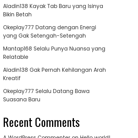
Aladin138 Kayak Tab Baru yang Isinya
Bikin Betah
Okeplay777 Datang dengan Energi
yang Gak Setengah-Setengah
Mantap168 Selalu Punya Nuansa yang
Relatable
Aladin138 Gak Pernah Kehilangan Arah
Kreatif
Okeplay777 Selalu Datang Bawa
Suasana Baru
Recent Comments
A WordPress Commenter
on
Hello world!