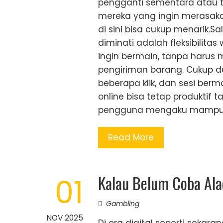
pengganti sementara atau ta
mereka yang ingin merasaka
di sini bisa cukup menarik.
diminati adalah fleksibilita
ingin bermain, tanpa harus
pengiriman barang. Cukup d
beberapa klik, dan sesi berm
online bisa tetap produktif 
pengguna mengaku mamp
Read More
Kalau Belum Coba Ala
01
Gambling
NOV 2025