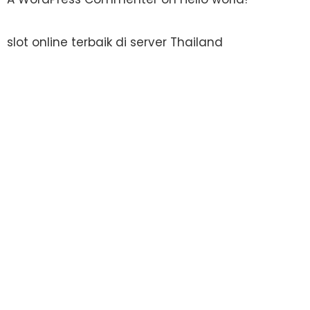
slot online terbaik di server Thailand